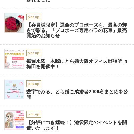
pick up!
【会員様限定】運命のプロポーズを、最高の輝
きで彩る。「プロポーズ専用バラの花束」販売
開始のお知らせ
pick up!
毎週水曜・木曜にとら婚大阪オフィス出張所 in
梅田を開催中！
pick up!
数字でみる、とら婚ご成婚者2000名まとめを公
開
pick up!
【好評につき継続！】池袋限定のイベントを開
催いたします！