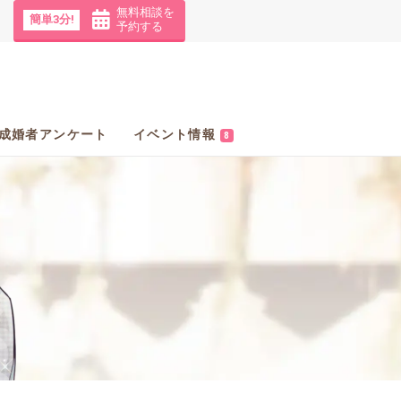
無料相談を
簡単3分!
予約する
成婚者アンケート
イベント情報
8