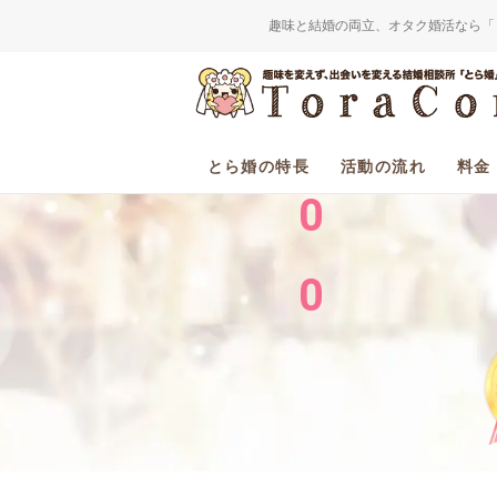
趣味と結婚の両立、オタク婚活なら「
2
0
とら婚の特長
活動の流れ
料金
0
0