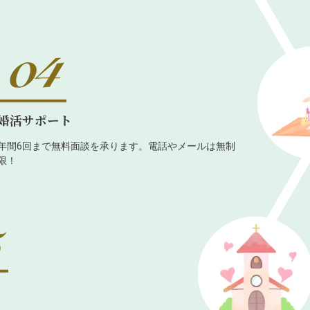
婚活サポート
年間6回まで無料面談を承ります。電話やメールは無制
限！