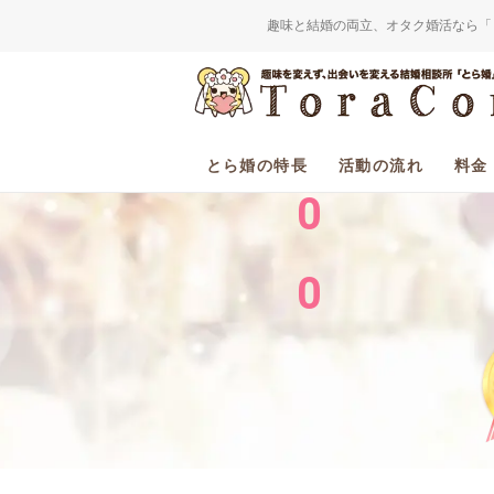
趣味と結婚の両立、オタク婚活なら「
2
0
とら婚の特長
活動の流れ
料金
0
0