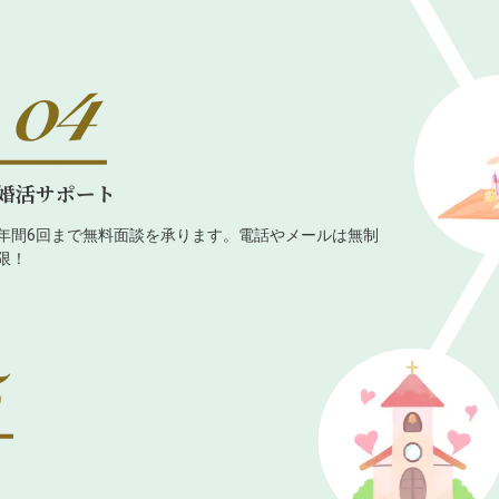
婚活サポート
年間6回まで無料面談を承ります。電話やメールは無制
限！