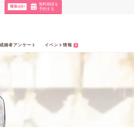
無料相談を
簡単3分!
予約する
成婚者アンケート
イベント情報
9