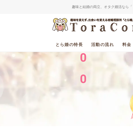
趣味と結婚の両立、オタク婚活なら「
2
0
とら婚の特長
活動の流れ
料金
0
0