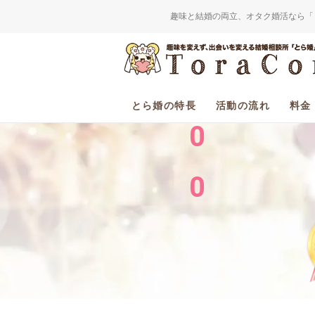
趣味と結婚の両立、オタク婚活なら「
2
0
とら婚の特長
活動の流れ
料金
0
0