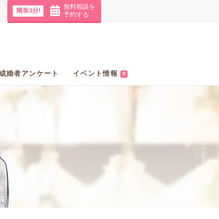
無料相談を
簡単3分!
予約する
成婚者アンケート
イベント情報
9