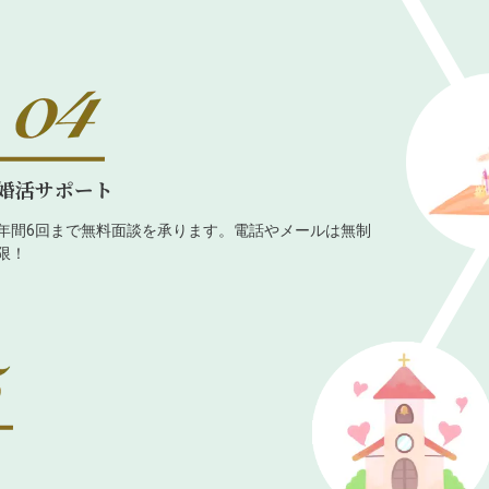
婚活サポート
年間6回まで無料面談を承ります。電話やメールは無制
限！