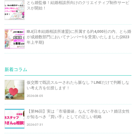
とら婚監修！結婚相談所向けのクリエイティブ制作サービ
スが開始！
IBJ(日本結婚相談所連盟)に所属する約4,000社の内、とら婚
が成婚数部門においてナンバー1を受賞いたしました(2023
年上半期)
新着コラム
仮交際で既読スルーされたら脈なし？LINEだけで判断しな
い考え方を伝授します！
2026-08-05
【第96回】実は「市場価値」なんて存在しない？婚活女性
が知るべき『買い手』としての正しい戦略
2026-07-31