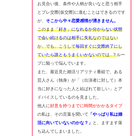
お見合い後、条件や人柄が良いなと思う相手
とプレ交際(仮交際)に進むことはできるのです
が、
そこから中々恋愛感情が湧きません。
このまま
「好き」になれるか分からない状態
で会い続けるのは相手に失礼
なのではない
か、でも、こうして
毎回すぐに交際終了にし
ていたら誰ともうまくいかない
のでは…？
ルー
プに陥って悩んでいます。
また、最近見た婚活リアリティ番組で、ある
芸人さん（独身）が「（出演者に対して）本
当に好きになった人と結ばれて欲しい」とア
ドバイスしているのを見ました。
他人に
好意を持つまでに時間がかかるタイプ
の私は、その言葉を聞いて
「やっぱり私は婚
活に向いていないのかな？」
と、ますます落
ち込んでしまいました。