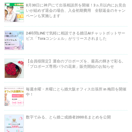
8月30日に神戸にて出張相談所を開催！3ヵ月以内にお見合
いが組めず退会の場合、入会初期費用 全額返金のキャン
ペーンも実施します
24時間LINEで気軽に相談できる婚活AIチャットボットサー
ビス「Toraコンシェル」がリリースされました
【会員様限定】運命のプロポーズを、最高の輝きで彩る。
「プロポーズ専用バラの花束」販売開始のお知らせ
毎週水曜・木曜にとら婚大阪オフィス出張所 in 梅田を開催
中！
数字でみる、とら婚ご成婚者2000名まとめを公開