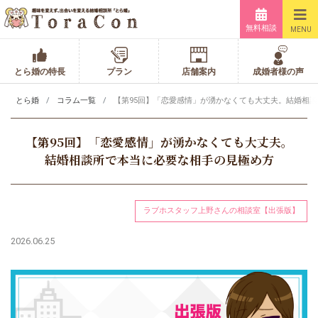
無料相談
MENU
とら婚の特長
プラン
店舗案内
成婚者様の声
とら婚
コラム一覧
【第95回】「恋愛感情」が湧かなくても大丈夫。結婚相
【第95回】「恋愛感情」が湧かなくても大丈夫。
結婚相談所で本当に必要な相手の見極め方
ラブホスタッフ上野さんの相談室【出張版】
2026.06.25