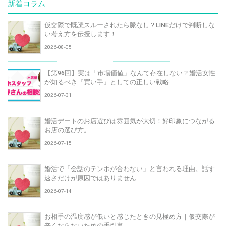
新着コラム
仮交際で既読スルーされたら脈なし？LINEだけで判断しな
い考え方を伝授します！
2026-08-05
【第96回】実は「市場価値」なんて存在しない？婚活女性
が知るべき『買い手』としての正しい戦略
2026-07-31
婚活デートのお店選びは雰囲気が大切！好印象につながる
お店の選び方。
2026-07-15
婚活で「会話のテンポが合わない」と言われる理由。話す
速さだけが原因ではありません
2026-07-14
お相手の温度感が低いと感じたときの見極め方｜仮交際が
辛くならないための手引書