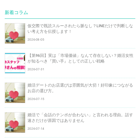
新着コラム
仮交際で既読スルーされたら脈なし？LINEだけで判断しな
い考え方を伝授します！
2026-08-05
【第96回】実は「市場価値」なんて存在しない？婚活女性
が知るべき『買い手』としての正しい戦略
2026-07-31
婚活デートのお店選びは雰囲気が大切！好印象につながる
お店の選び方。
2026-07-15
婚活で「会話のテンポが合わない」と言われる理由。話す
速さだけが原因ではありません
2026-07-14