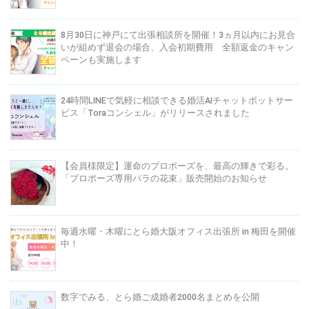
8月30日に神戸にて出張相談所を開催！3ヵ月以内にお見合
いが組めず退会の場合、入会初期費用 全額返金のキャン
ペーンも実施します
24時間LINEで気軽に相談できる婚活AIチャットボットサー
ビス「Toraコンシェル」がリリースされました
【会員様限定】運命のプロポーズを、最高の輝きで彩る。
「プロポーズ専用バラの花束」販売開始のお知らせ
毎週水曜・木曜にとら婚大阪オフィス出張所 in 梅田を開催
中！
数字でみる、とら婚ご成婚者2000名まとめを公開