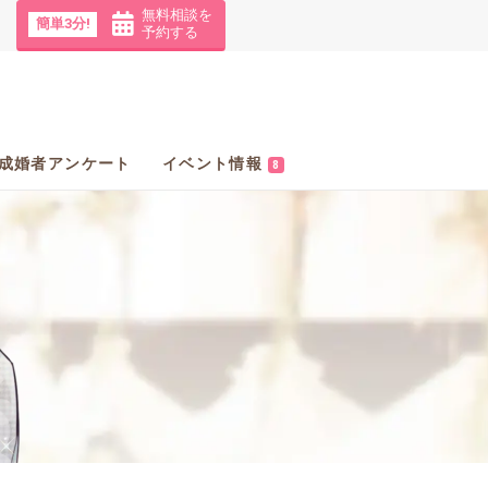
無料相談を
簡単3分!
予約する
成婚者アンケート
イベント情報
8