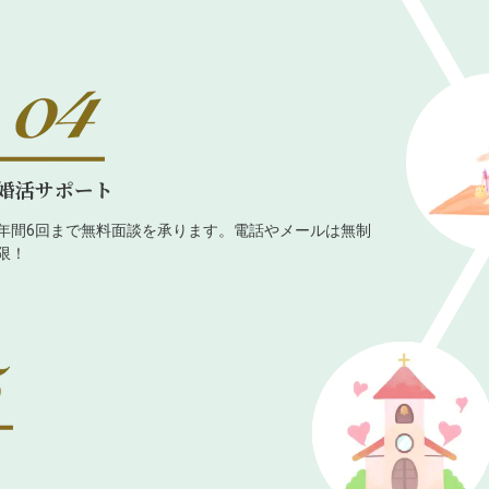
婚活サポート
年間6回まで無料面談を承ります。電話やメールは無制
限！