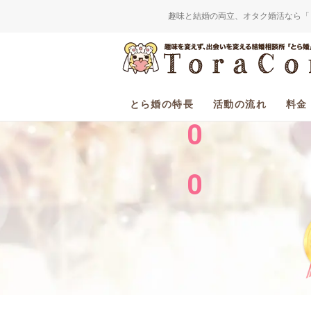
趣味と結婚の両立、オタク婚活なら「
2
0
とら婚の特長
活動の流れ
料金
0
0