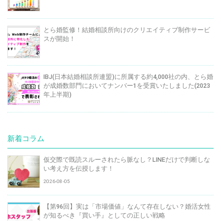
とら婚監修！結婚相談所向けのクリエイティブ制作サービ
スが開始！
IBJ(日本結婚相談所連盟)に所属する約4,000社の内、とら婚
が成婚数部門においてナンバー1を受賞いたしました(2023
年上半期)
新着コラム
仮交際で既読スルーされたら脈なし？LINEだけで判断しな
い考え方を伝授します！
2026-08-05
【第96回】実は「市場価値」なんて存在しない？婚活女性
が知るべき『買い手』としての正しい戦略