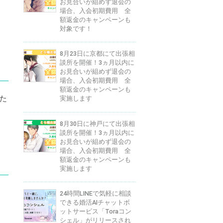
お見合いが組めず退会の
場合、入会初期費用 全
額返金のキャンペーンも
対象です！
8月23日に京都にて出張相
談所を開催！3ヵ月以内に
お見合いが組めず退会の
場合、入会初期費用 全
額返金のキャンペーンも
た
実施します
8月30日に神戸にて出張相
談所を開催！3ヵ月以内に
お見合いが組めず退会の
場合、入会初期費用 全
額返金のキャンペーンも
実施します
24時間LINEで気軽に相談
できる婚活AIチャットボ
ットサービス「Toraコン
シェル」がリリースされ