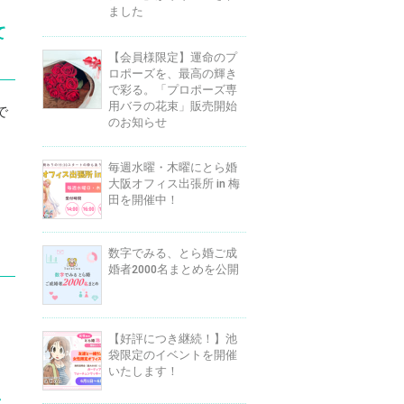
ました
て
【会員様限定】運命のプ
ロポーズを、最高の輝き
で彩る。「プロポーズ専
用バラの花束」販売開始
で
のお知らせ
毎週水曜・木曜にとら婚
大阪オフィス出張所 in 梅
田を開催中！
数字でみる、とら婚ご成
婚者2000名まとめを公開
【好評につき継続！】池
袋限定のイベントを開催
いたします！
し