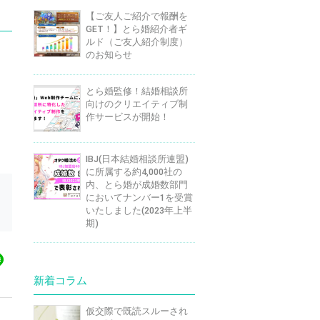
【ご友人ご紹介で報酬を
GET！】とら婚紹介者ギ
ルド（ご友人紹介制度）
のお知らせ
とら婚監修！結婚相談所
向けのクリエイティブ制
作サービスが開始！
IBJ(日本結婚相談所連盟)
に所属する約4,000社の
内、とら婚が成婚数部門
においてナンバー1を受賞
いたしました(2023年上半
期)
新着コラム
仮交際で既読スルーされ