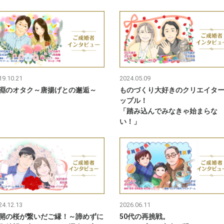
19.10.21
2024.05.09
淵のオタク～唐揚げとの邂逅～
ものづくり大好きのクリエイタ
ップル！
「踏み込んでみなきゃ始まらな
い！」
24.12.13
2026.06.11
開の桜が繋いだご縁！～諦めずに
50代の再挑戦。