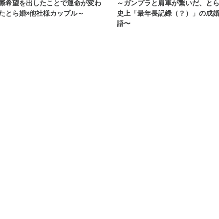
際希望を出したことで運命が変わ
～ガンプラと肩車が繋いだ、と
たとら婚×他社様カップル～
史上「最年長記録（？）」の成
語〜