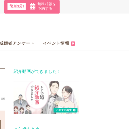
無料相談を
簡単3分!
予約する
成婚者アンケート
イベント情報
9
紹介動画ができました！
.05
とら婚まとめ