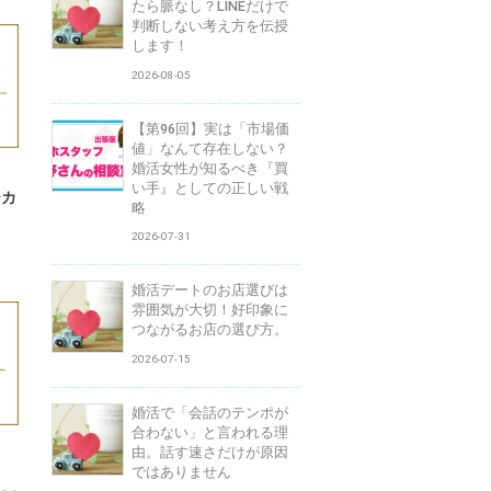
たら脈なし？LINEだけで
判断しない考え方を伝授
します！
2026-08-05
【第96回】実は「市場価
値」なんて存在しない？
婚活女性が知るべき『買
い手』としての正しい戦
ーカ
略
2026-07-31
婚活デートのお店選びは
雰囲気が大切！好印象に
つながるお店の選び方。
2026-07-15
婚活で「会話のテンポが
合わない」と言われる理
由。話す速さだけが原因
ではありません