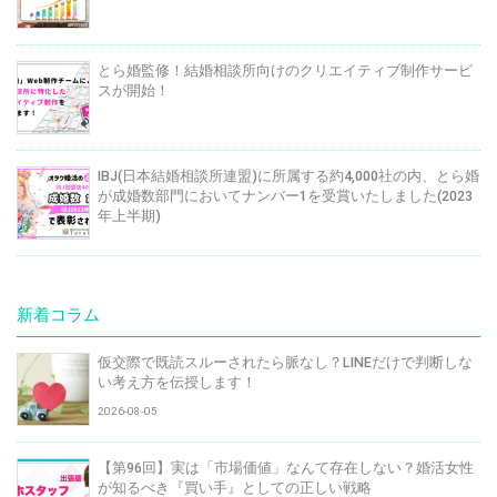
とら婚監修！結婚相談所向けのクリエイティブ制作サービ
スが開始！
IBJ(日本結婚相談所連盟)に所属する約4,000社の内、とら婚
が成婚数部門においてナンバー1を受賞いたしました(2023
年上半期)
新着コラム
仮交際で既読スルーされたら脈なし？LINEだけで判断しな
い考え方を伝授します！
2026-08-05
【第96回】実は「市場価値」なんて存在しない？婚活女性
が知るべき『買い手』としての正しい戦略