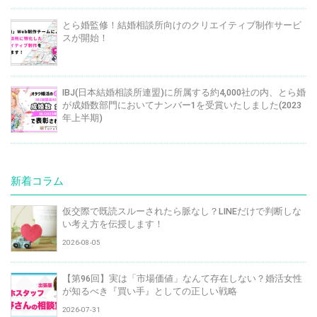
とら婚監修！結婚相談所向けのクリエイティブ制作サービ
スが開始！
IBJ(日本結婚相談所連盟)に所属する約4,000社の内、とら婚
が成婚数部門においてナンバー1を受賞いたしました(2023
年上半期)
新着コラム
仮交際で既読スルーされたら脈なし？LINEだけで判断しな
い考え方を伝授します！
2026-08-05
【第96回】実は「市場価値」なんて存在しない？婚活女性
が知るべき『買い手』としての正しい戦略
2026-07-31