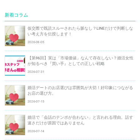
新着コラム
仮交際で既読スルーされたら脈なし？LINEだけで判断しな
い考え方を伝授します！
2026-08-05
【第96回】実は「市場価値」なんて存在しない？婚活女性
が知るべき『買い手』としての正しい戦略
2026-07-31
婚活デートのお店選びは雰囲気が大切！好印象につながる
お店の選び方。
2026-07-15
婚活で「会話のテンポが合わない」と言われる理由。話す
速さだけが原因ではありません
2026-07-14