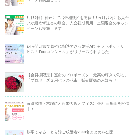
8月30日に神戸にて出張相談所を開催！3ヵ月以内にお見合
いが組めず退会の場合、入会初期費用 全額返金のキャン
ペーンも実施します
24時間LINEで気軽に相談できる婚活AIチャットボットサー
ビス「Toraコンシェル」がリリースされました
【会員様限定】運命のプロポーズを、最高の輝きで彩る。
「プロポーズ専用バラの花束」販売開始のお知らせ
毎週水曜・木曜にとら婚大阪オフィス出張所 in 梅田を開催
中！
数字でみる、とら婚ご成婚者2000名まとめを公開