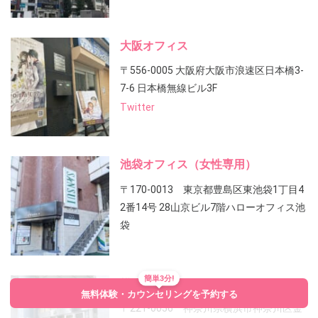
大阪オフィス
〒556-0005 大阪府大阪市浪速区日本橋3-
7-6 日本橋無線ビル3F
Twitter
池袋オフィス（女性専用）
〒170-0013 東京都豊島区東池袋1丁目4
2番14号 28山京ビル7階ハローオフィス池
袋
簡単3分!
横浜オフィス
無料体験・カウンセリングを予約する
〒221-0056 神奈川県横浜市神奈川区金