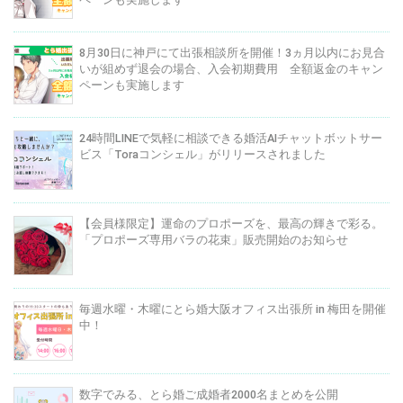
8月30日に神戸にて出張相談所を開催！3ヵ月以内にお見合
いが組めず退会の場合、入会初期費用 全額返金のキャン
ペーンも実施します
24時間LINEで気軽に相談できる婚活AIチャットボットサー
ビス「Toraコンシェル」がリリースされました
【会員様限定】運命のプロポーズを、最高の輝きで彩る。
「プロポーズ専用バラの花束」販売開始のお知らせ
毎週水曜・木曜にとら婚大阪オフィス出張所 in 梅田を開催
中！
数字でみる、とら婚ご成婚者2000名まとめを公開