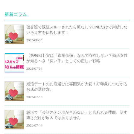
新着コラム
仮交際で既読スルーされたら脈なし？LINEだけで判断しな
い考え方を伝授します！
2026-08-05
【第96回】実は「市場価値」なんて存在しない？婚活女性
が知るべき『買い手』としての正しい戦略
2026-07-31
婚活デートのお店選びは雰囲気が大切！好印象につながる
お店の選び方。
2026-07-15
婚活で「会話のテンポが合わない」と言われる理由。話す
速さだけが原因ではありません
2026-07-14