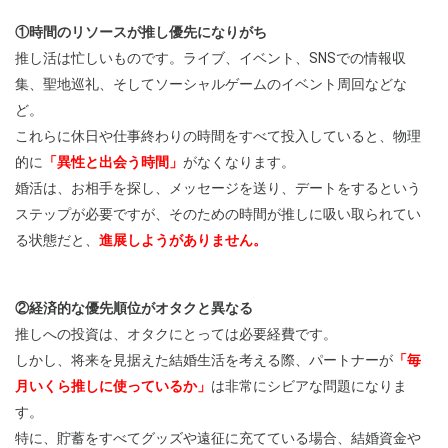
①時間のリソースが推し優先になりがち
推し活は忙しいものです。ライブ、イベント、SNSでの情報収
集、聖地巡礼、そしてソーシャルゲームのイベント周回などな
ど。
これらに休日や仕事終わりの時間をすべて投入していると、物理
的に
「異性と出会う時間」
がなくなります。
婚活は、お相手を探し、メッセージを送り、デートをするという
ステップが必要ですが、そのための時間が推しに吸い取られてい
る状態だと、
進展しようがありません。
②経済的な優先順位がオタクと異なる
推しへの投資は、オタクにとっては必要経費です。
しかし、将来を見据えた結婚生活を考える際、パートナーが
「毎
月いくら推しに使っているか」
は非常にシビアな問題になりま
す。
特に、貯蓄をすべてグッズや遠征に充てている場合、結婚資金や