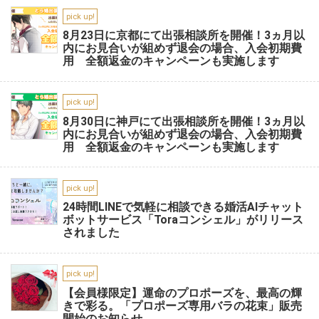
pick up!
8月23日に京都にて出張相談所を開催！3ヵ月以
内にお見合いが組めず退会の場合、入会初期費
用 全額返金のキャンペーンも実施します
pick up!
8月30日に神戸にて出張相談所を開催！3ヵ月以
内にお見合いが組めず退会の場合、入会初期費
用 全額返金のキャンペーンも実施します
pick up!
24時間LINEで気軽に相談できる婚活AIチャット
ボットサービス「Toraコンシェル」がリリース
されました
pick up!
【会員様限定】運命のプロポーズを、最高の輝
きで彩る。「プロポーズ専用バラの花束」販売
開始のお知らせ