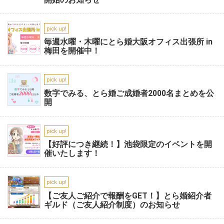
pick up!
毎週水曜・木曜にとら婚大阪オフィス出張所 in
梅田を開催中！
pick up!
数字でみる、とら婚ご成婚者2000名まとめを公
開
pick up!
【好評につき継続！】池袋限定のイベントを開
催いたします！
pick up!
【ご友人ご紹介で報酬をGET！】とら婚紹介者
ギルド（ご友人紹介制度）のお知らせ