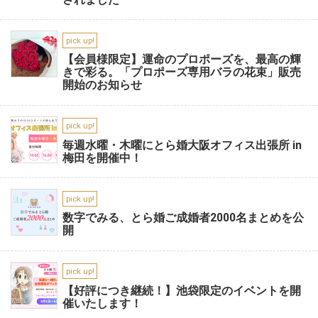
pick up!
【会員様限定】運命のプロポーズを、最高の輝
きで彩る。「プロポーズ専用バラの花束」販売
開始のお知らせ
pick up!
毎週水曜・木曜にとら婚大阪オフィス出張所 in
梅田を開催中！
pick up!
数字でみる、とら婚ご成婚者2000名まとめを公
開
pick up!
【好評につき継続！】池袋限定のイベントを開
催いたします！