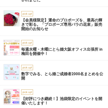
pick up!
【会員様限定】運命のプロポーズを、最高の輝
きで彩る。「プロポーズ専用バラの花束」販売
開始のお知らせ
pick up!
毎週水曜・木曜にとら婚大阪オフィス出張所 in
梅田を開催中！
pick up!
数字でみる、とら婚ご成婚者2000名まとめを公
開
pick up!
【好評につき継続！】池袋限定のイベントを開
催いたします！