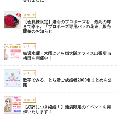
pick up!
【会員様限定】運命のプロポーズを、最高の輝
きで彩る。「プロポーズ専用バラの花束」販売
開始のお知らせ
pick up!
毎週水曜・木曜にとら婚大阪オフィス出張所 in
梅田を開催中！
pick up!
数字でみる、とら婚ご成婚者2000名まとめを公
開
pick up!
【好評につき継続！】池袋限定のイベントを開
催いたします！