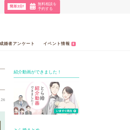
無料相談を
簡単3分!
予約する
成婚者アンケート
イベント情報
8
紹介動画ができました！
.26
とら婚まとめ