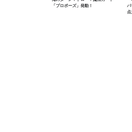
「プロポーズ」発動！
パ
点