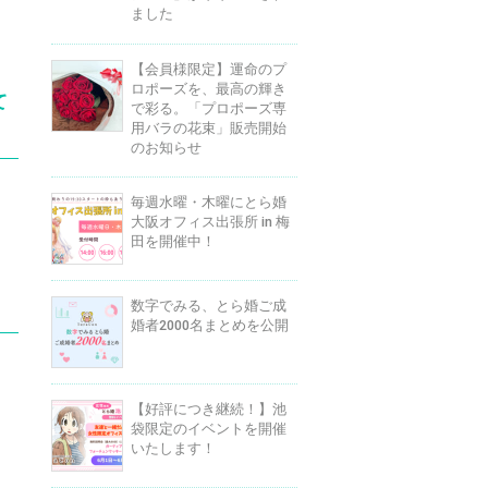
ました
【会員様限定】運命のプ
ロポーズを、最高の輝き
て
で彩る。「プロポーズ専
用バラの花束」販売開始
のお知らせ
毎週水曜・木曜にとら婚
大阪オフィス出張所 in 梅
田を開催中！
数字でみる、とら婚ご成
婚者2000名まとめを公開
【好評につき継続！】池
袋限定のイベントを開催
いたします！