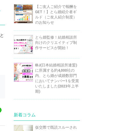
【ご友人ご紹介で報酬を
し
GET！】とら婚紹介者ギ
ルド（ご友人紹介制度）
のお知らせ
と
とら婚監修！結婚相談所
向けのクリエイティブ制
作サービスが開始！
IBJ(日本結婚相談所連盟)
に所属する約4,000社の
内、とら婚が成婚数部門
においてナンバー1を受賞
いたしました(2023年上半
期)
新着コラム
仮交際で既読スルーされ