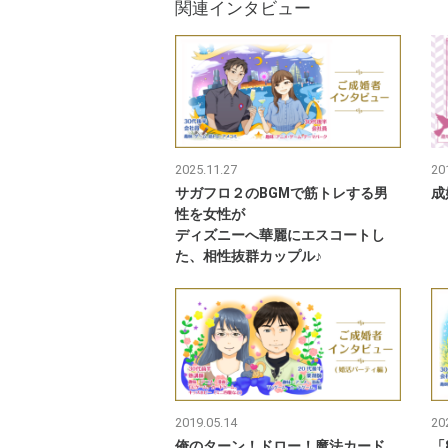
関連インタビュー
2025.11.27
20
サガフロ２のBGMで筋トレする男
成
性を女性が
ディズニーへ華麗にエスコートし
た、相性抜群カップル♪
2019.05.14
20
俺のターン！ドロー！魔法カード
「