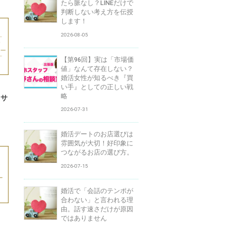
たら脈なし？LINEだけで
判断しない考え方を伝授
します！
2026-08-05
【第96回】実は「市場価
値」なんて存在しない？
婚活女性が知るべき『買
い手』としての正しい戦
略
！サ
2026-07-31
婚活デートのお店選びは
雰囲気が大切！好印象に
つながるお店の選び方。
2026-07-15
婚活で「会話のテンポが
合わない」と言われる理
由。話す速さだけが原因
ではありません