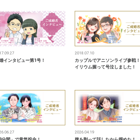
17.09.27
2018.07.10
婚インタビュー第1号！
カップルでアニソンライブ参戦
イリウム握って号泣しました！
26.06.27
2026.04.19
8分間」で意気投合！
腹を割って話したから掴めた！