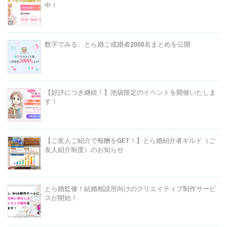
中！
数字でみる、とら婚ご成婚者2000名まとめを公開
【好評につき継続！】池袋限定のイベントを開催いたしま
す！
【ご友人ご紹介で報酬をGET！】とら婚紹介者ギルド（ご
友人紹介制度）のお知らせ
とら婚監修！結婚相談所向けのクリエイティブ制作サービ
スが開始！