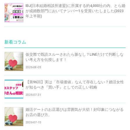
IBJ(日本結婚相談所連盟)に所属する約4,000社の内、とら婚
が成婚数部門においてナンバー1を受賞いたしました(2023
年上半期)
新着コラム
仮交際で既読スルーされたら脈なし？LINEだけで判断しな
い考え方を伝授します！
2026-08-05
【第96回】実は「市場価値」なんて存在しない？婚活女性
が知るべき『買い手』としての正しい戦略
2026-07-31
婚活デートのお店選びは雰囲気が大切！好印象につながる
お店の選び方。
2026-07-15