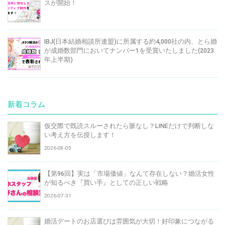
スが開始！
IBJ(日本結婚相談所連盟)に所属する約4,000社の内、とら婚
が成婚数部門においてナンバー1を受賞いたしました(2023
年上半期)
新着コラム
仮交際で既読スルーされたら脈なし？LINEだけで判断しな
い考え方を伝授します！
2026-08-05
【第96回】実は「市場価値」なんて存在しない？婚活女性
が知るべき『買い手』としての正しい戦略
2026-07-31
婚活デートのお店選びは雰囲気が大切！好印象につながる