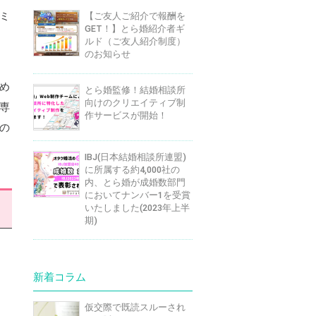
ミ
【ご友人ご紹介で報酬を
GET！】とら婚紹介者ギ
ルド（ご友人紹介制度）
のお知らせ
め
とら婚監修！結婚相談所
向けのクリエイティブ制
専
作サービスが開始！
の
IBJ(日本結婚相談所連盟)
に所属する約4,000社の
内、とら婚が成婚数部門
においてナンバー1を受賞
いたしました(2023年上半
期)
新着コラム
仮交際で既読スルーされ