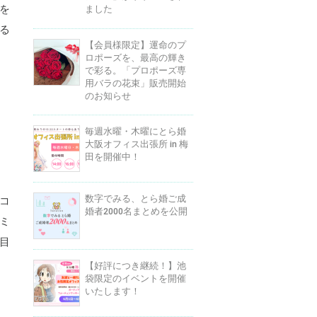
を
ました
る
【会員様限定】運命のプ
ロポーズを、最高の輝き
で彩る。「プロポーズ専
用バラの花束」販売開始
のお知らせ
毎週水曜・木曜にとら婚
大阪オフィス出張所 in 梅
田を開催中！
数字でみる、とら婚ご成
コ
婚者2000名まとめを公開
ミ
目
【好評につき継続！】池
袋限定のイベントを開催
いたします！