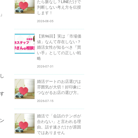
たら脈なし？LINEだけで
判断しない考え方を伝授
します！
た」
2026-08-05
【第96回】実は「市場価
値」なんて存在しない？
婚活女性が知るべき『買
い手』としての正しい戦
略
2026-07-31
し
婚活デートのお店選びは
雰囲気が大切！好印象に
つながるお店の選び方。
す
2026-07-15
婚活で「会話のテンポが
ン
合わない」と言われる理
由。話す速さだけが原因
ではありません