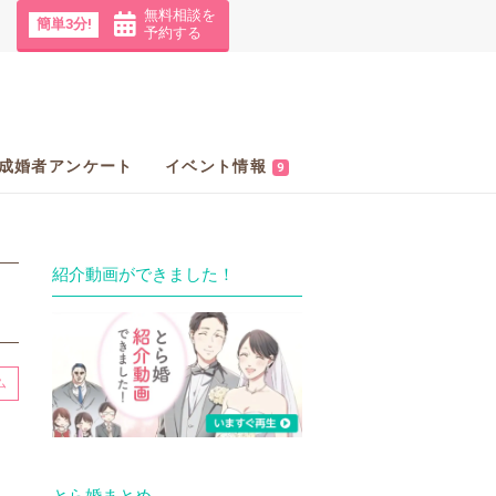
無料相談を
簡単3分!
予約する
成婚者アンケート
イベント情報
9
紹介動画ができました！
ム
とら婚まとめ