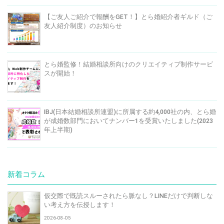
【ご友人ご紹介で報酬をGET！】とら婚紹介者ギルド（ご
友人紹介制度）のお知らせ
とら婚監修！結婚相談所向けのクリエイティブ制作サービ
スが開始！
IBJ(日本結婚相談所連盟)に所属する約4,000社の内、とら婚
が成婚数部門においてナンバー1を受賞いたしました(2023
年上半期)
新着コラム
仮交際で既読スルーされたら脈なし？LINEだけで判断しな
い考え方を伝授します！
2026-08-05