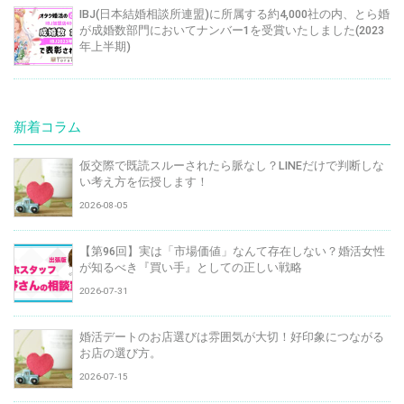
IBJ(日本結婚相談所連盟)に所属する約4,000社の内、とら婚
が成婚数部門においてナンバー1を受賞いたしました(2023
年上半期)
新着コラム
仮交際で既読スルーされたら脈なし？LINEだけで判断しな
い考え方を伝授します！
2026-08-05
【第96回】実は「市場価値」なんて存在しない？婚活女性
が知るべき『買い手』としての正しい戦略
2026-07-31
婚活デートのお店選びは雰囲気が大切！好印象につながる
お店の選び方。
2026-07-15