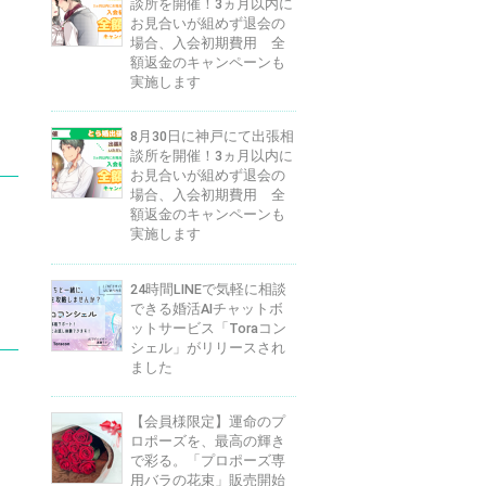
談所を開催！3ヵ月以内に
お見合いが組めず退会の
場合、入会初期費用 全
額返金のキャンペーンも
実施します
8月30日に神戸にて出張相
談所を開催！3ヵ月以内に
お見合いが組めず退会の
場合、入会初期費用 全
額返金のキャンペーンも
実施します
24時間LINEで気軽に相談
できる婚活AIチャットボ
ットサービス「Toraコン
シェル」がリリースされ
ました
【会員様限定】運命のプ
ロポーズを、最高の輝き
で彩る。「プロポーズ専
用バラの花束」販売開始