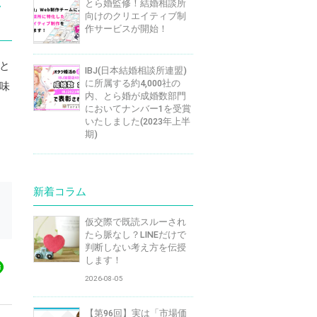
し
とら婚監修！結婚相談所
向けのクリエイティブ制
作サービスが開始！
と
IBJ(日本結婚相談所連盟)
に所属する約4,000社の
味
内、とら婚が成婚数部門
においてナンバー1を受賞
いたしました(2023年上半
期)
新着コラム
仮交際で既読スルーされ
たら脈なし？LINEだけで
判断しない考え方を伝授
します！
2026-08-05
【第96回】実は「市場価