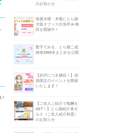
て
のお知らせ
毎週水曜・木曜にとら婚
大阪オフィス出張所 in 梅
、
田を開催中！
数字でみる、とら婚ご成
婚者2000名まとめを公開
【好評につき継続！】池
袋限定のイベントを開催
いたします！
い
【ご友人ご紹介で報酬を
GET！】とら婚紹介者ギ
ルド（ご友人紹介制度）
のお知らせ