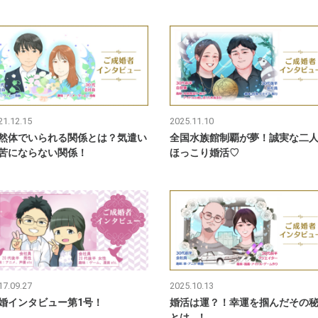
21.12.15
2025.11.10
然体でいられる関係とは？気遣い
全国水族館制覇が夢！誠実な二
苦にならない関係！
ほっこり婚活♡
17.09.27
2025.10.13
婚インタビュー第1号！
婚活は運？！幸運を掴んだその
とは…！