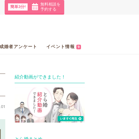
無料相談を
簡単3分!
予約する
成婚者アンケート
イベント情報
9
紹介動画ができました！
.01
とら婚まとめ