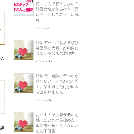
値」なんて存在しない？
婚活女性が知るべき『買
い手』としての正しい戦
略
2026-07-31
婚活デートのお店選びは
雰囲気が大切！好印象に
つながるお店の選び方。
人の
2026-07-15
婚活で「会話のテンポが
合わない」と言われる理
由。話す速さだけが原因
ではありません
2026-07-14
お相手の温度感が低いと
感じたときの見極め方｜
仮交際が辛くならないた
秘訣
めの手引書