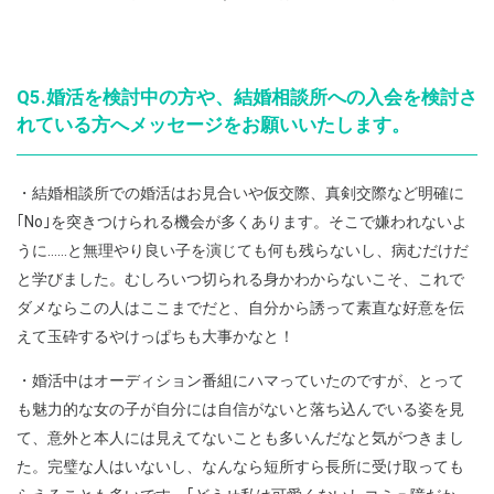
Q5.婚活を検討中の方や、結婚相談所への入会を検討さ
れている方へメッセージをお願いいたします。
・結婚相談所での婚活はお見合いや仮交際、真剣交際など明確に
｢No｣を突きつけられる機会が多くあります。そこで嫌われないよ
うに……と無理やり良い子を演じても何も残らないし、病むだけだ
と学びました。むしろいつ切られる身かわからないこそ、これで
ダメならこの人はここまでだと、自分から誘って素直な好意を伝
えて玉砕するやけっぱちも大事かなと！
・婚活中はオーディション番組にハマっていたのですが、とって
も魅力的な女の子が自分には自信がないと落ち込んでいる姿を見
て、意外と本人には見えてないことも多いんだなと気がつきまし
た。完璧な人はいないし、なんなら短所すら長所に受け取っても