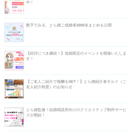
中！
数字でみる、とら婚ご成婚者2000名まとめを公開
【好評につき継続！】池袋限定のイベントを開催いたしま
す！
【ご友人ご紹介で報酬をGET！】とら婚紹介者ギルド（ご
友人紹介制度）のお知らせ
とら婚監修！結婚相談所向けのクリエイティブ制作サービ
スが開始！