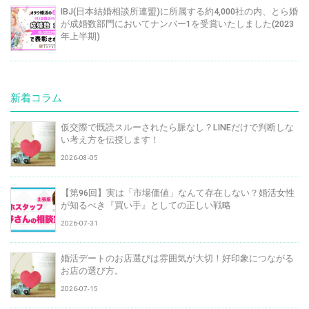
IBJ(日本結婚相談所連盟)に所属する約4,000社の内、とら婚
が成婚数部門においてナンバー1を受賞いたしました(2023
年上半期)
新着コラム
仮交際で既読スルーされたら脈なし？LINEだけで判断しな
い考え方を伝授します！
2026-08-05
【第96回】実は「市場価値」なんて存在しない？婚活女性
が知るべき『買い手』としての正しい戦略
2026-07-31
婚活デートのお店選びは雰囲気が大切！好印象につながる
お店の選び方。
2026-07-15