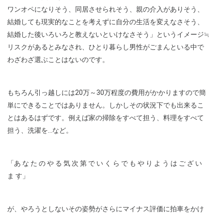
ワンオペになりそう、同居させられそう、親の介入がありそう、
結婚しても現実的なことを考えずに自分の生活を変えなさそう、
結婚した後いろいろと教えないといけなさそう」というイメージ≒
リスクがあるとみなされ、ひとり暮らし男性がごまんといる中で
わざわざ選ぶことはないのです。
もちろん引っ越しには20万～30万程度の費用がかかりますので簡
単にできることではありません。しかしその状況下でも出来るこ
とはあるはずです。例えば家の掃除をすべて担う、料理をすべて
担う、洗濯を…など。
「あ な た の や る 気 次 第 で い く ら で も や り よ う は ご ざ い
ま す」
が、やろうとしないその姿勢がさらにマイナス評価に拍車をかけ