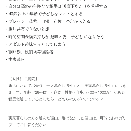
・自分は高めの年齢だが相手は10歳下あたりを希望する
・40歳以上の年齢で子どもをマストとする
・プレゼン、蘊蓄、自慢、布教、否定から入る
・趣味共有できないと嫌
・時間空間金額気持ちが 趣味＞妻、子ども になりそう
・アダルト趣味堂々としてしまう
・割り勘、役割均等理論者
・実家暮らし
【女性にご質問】
婚活において出会う「一人暮らし男性」と「実家暮らし男性」につき
まして、年齢（28~40）・容姿・性格・年収（400～1000万）がある
程度似通っているとしたら、どちらの方がいいですか？
実家暮らしの方を選んだ理由、選ばなかった理由は、可能であればリ
プにてご回答ください