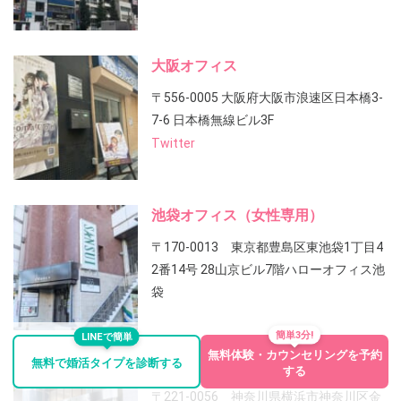
大阪オフィス
〒556-0005 大阪府大阪市浪速区日本橋3-
7-6 日本橋無線ビル3F
Twitter
池袋オフィス（女性専用）
〒170-0013 東京都豊島区東池袋1丁目4
2番14号 28山京ビル7階ハローオフィス池
袋
簡単3分!
LINEで簡単
無料体験・カウンセリングを予約
無料で婚活タイプを診断する
横浜オフィス
する
〒221-0056 神奈川県横浜市神奈川区金