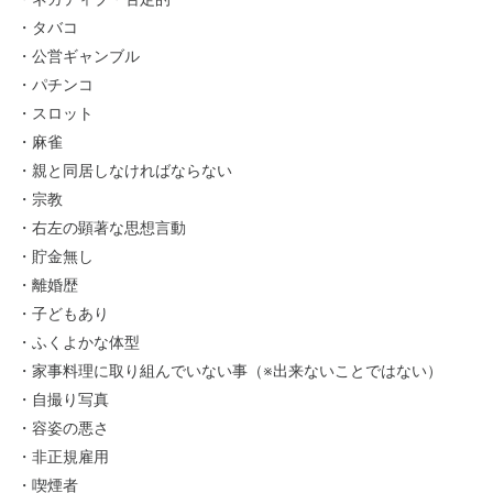
・タバコ
・公営ギャンブル
・パチンコ
・スロット
・麻雀
・親と同居しなければならない
・宗教
・右左の顕著な思想言動
・貯金無し
・離婚歴
・子どもあり
・ふくよかな体型
・家事料理に取り組んでいない事（※出来ないことではない）
・自撮り写真
・容姿の悪さ
・非正規雇用
・喫煙者