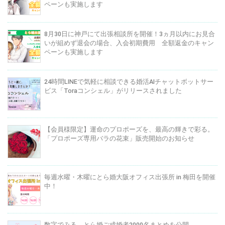
ペーンも実施します
8月30日に神戸にて出張相談所を開催！3ヵ月以内にお見合
いが組めず退会の場合、入会初期費用 全額返金のキャン
ペーンも実施します
24時間LINEで気軽に相談できる婚活AIチャットボットサー
ビス「Toraコンシェル」がリリースされました
【会員様限定】運命のプロポーズを、最高の輝きで彩る。
「プロポーズ専用バラの花束」販売開始のお知らせ
毎週水曜・木曜にとら婚大阪オフィス出張所 in 梅田を開催
中！
数字でみる、とら婚ご成婚者2000名まとめを公開