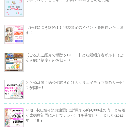
【好評につき継続！】池袋限定のイベントを開催いたしま
す！
【ご友人ご紹介で報酬をGET！】とら婚紹介者ギルド（ご
友人紹介制度）のお知らせ
とら婚監修！結婚相談所向けのクリエイティブ制作サービ
スが開始！
IBJ(日本結婚相談所連盟)に所属する約4,000社の内、とら婚
が成婚数部門においてナンバー1を受賞いたしました(2023
年上半期)