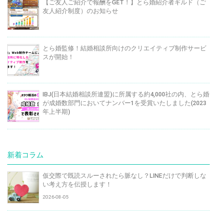
【ご友人ご紹介で報酬をGET！】とら婚紹介者ギルド（ご
友人紹介制度）のお知らせ
とら婚監修！結婚相談所向けのクリエイティブ制作サービ
スが開始！
IBJ(日本結婚相談所連盟)に所属する約4,000社の内、とら婚
が成婚数部門においてナンバー1を受賞いたしました(2023
年上半期)
新着コラム
仮交際で既読スルーされたら脈なし？LINEだけで判断しな
い考え方を伝授します！
2026-08-05