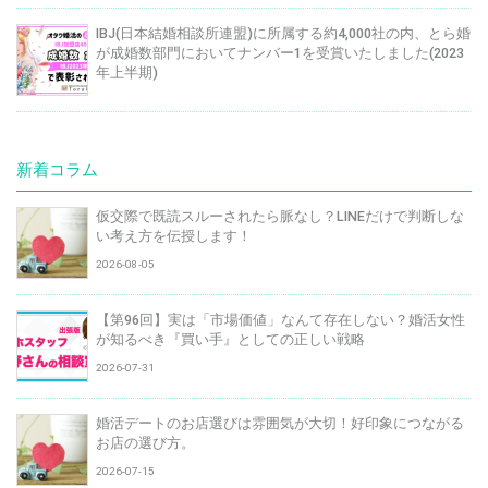
IBJ(日本結婚相談所連盟)に所属する約4,000社の内、とら婚
が成婚数部門においてナンバー1を受賞いたしました(2023
年上半期)
新着コラム
仮交際で既読スルーされたら脈なし？LINEだけで判断しな
い考え方を伝授します！
2026-08-05
【第96回】実は「市場価値」なんて存在しない？婚活女性
が知るべき『買い手』としての正しい戦略
2026-07-31
婚活デートのお店選びは雰囲気が大切！好印象につながる
お店の選び方。
2026-07-15