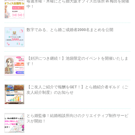
毎週水曜・木曜にとら婚大阪オフィス出張所 in 梅田を開催
中！
数字でみる、とら婚ご成婚者2000名まとめを公開
【好評につき継続！】池袋限定のイベントを開催いたしま
す！
【ご友人ご紹介で報酬をGET！】とら婚紹介者ギルド（ご
友人紹介制度）のお知らせ
とら婚監修！結婚相談所向けのクリエイティブ制作サービ
スが開始！