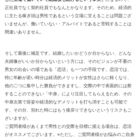
正社員でなく契約社員でもなんとかなります。そのため、経済的
に主たる稼ぎ頭は男性であるという立場に甘えることは問題ござ
いませんが、働いていない・アルバイトであると苦戦することは
間違いありません。
そして最後に補足です。結婚したいかどうか分からない、どんな
夫婦像がいいか分からないという方には、そのビジョンが不要の
男女の出会いの場である「恋活」も一つの手段です。恋活では、
特に年齢が若い時分は経済的メリットが女性はさらに軽くなり、
他の二つに集中した勝負ができますし、交際の中で表面的には察
することのできない「中身」により注目してもらえるため、その
中身次第で容姿や経済的なデメリットを打ち消すことも可能で
す。その分、別れた時にはもう後戻りできないというリスクもご
ざいますが。
ご質問者様があくまで男性との交際を目標に据える場合は、恋活
がオススメでございます。※ただし、ご質問者様がお悩みのご自身