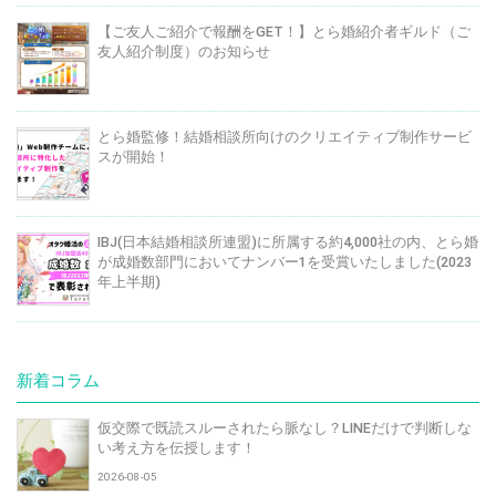
【ご友人ご紹介で報酬をGET！】とら婚紹介者ギルド（ご
友人紹介制度）のお知らせ
とら婚監修！結婚相談所向けのクリエイティブ制作サービ
スが開始！
IBJ(日本結婚相談所連盟)に所属する約4,000社の内、とら婚
が成婚数部門においてナンバー1を受賞いたしました(2023
年上半期)
新着コラム
仮交際で既読スルーされたら脈なし？LINEだけで判断しな
い考え方を伝授します！
2026-08-05