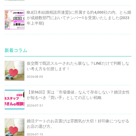
IBJ(日本結婚相談所連盟)に所属する約4,000社の内、とら婚
が成婚数部門においてナンバー1を受賞いたしました(2023
年上半期)
新着コラム
仮交際で既読スルーされたら脈なし？LINEだけで判断しな
い考え方を伝授します！
2026-08-05
【第96回】実は「市場価値」なんて存在しない？婚活女性
が知るべき『買い手』としての正しい戦略
2026-07-31
婚活デートのお店選びは雰囲気が大切！好印象につながる
お店の選び方。
2026-07-15