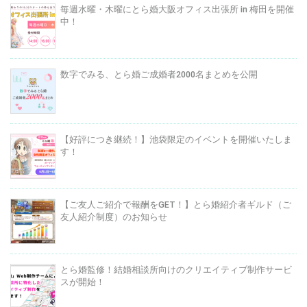
毎週水曜・木曜にとら婚大阪オフィス出張所 in 梅田を開催
中！
数字でみる、とら婚ご成婚者2000名まとめを公開
【好評につき継続！】池袋限定のイベントを開催いたしま
す！
【ご友人ご紹介で報酬をGET！】とら婚紹介者ギルド（ご
友人紹介制度）のお知らせ
とら婚監修！結婚相談所向けのクリエイティブ制作サービ
スが開始！