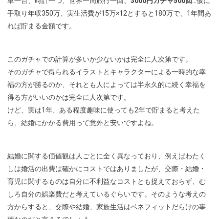
車一台、時計一つ、世界一周旅行一回、
3000円ガチャ500回
…仮に
手取り年収350万、実生活費が15万×12とすると180万で、1年間あ
れば貯まる金額です。
このガチャでの計算が多いか少ないかは完全に人次第です。
そのガチャで得られるイラストとキャラクターによる一時的な幸
福の方が勝るのか、それとも人によっては半永久的に続く幸福を
得る方がいいのかは完全に人次第です。
けど、実は1年、ある程度趣味に使っても2年で貯まると考えた
ら、結婚にかかる費用って意外と安いですよね。
結婚に関する価値観は人ごとに全く異なっており、例えばわたく
しは婚活の出費は確かにコストではありましたが、交際・結婚・
育児に関するものは自分に不利益なコストとも捉えておらず、む
しろ自分の娯楽費だと考えているぐらいです。そのような考えの
方からすると、交際や結婚、家族生活はベネフィットだらけの事