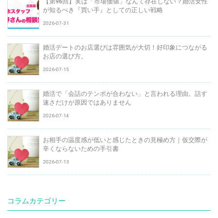
【第96回】実は「市場価値」なんて存在しない？婚活女性
が知るべき『買い手』としての正しい戦略
2026-07-31
婚活デートのお店選びは雰囲気が大切！好印象につながる
お店の選び方。
2026-07-15
婚活で「会話のテンポが合わない」と言われる理由。話す
速さだけが原因ではありません
2026-07-14
お相手の温度感が低いと感じたときの見極め方｜仮交際が
辛くならないための手引書
2026-07-13
コラムカテゴリー