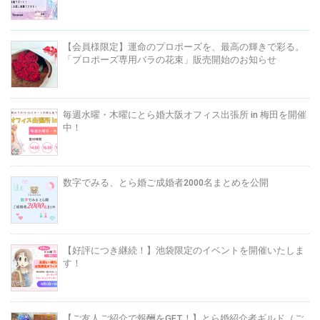
【会員様限定】運命のプロポーズを、最高の輝きで彩る。
「プロポーズ専用バラの花束」販売開始のお知らせ
毎週水曜・木曜にとら婚大阪オフィス出張所 in 梅田を開催
中！
数字でみる、とら婚ご成婚者2000名まとめを公開
【好評につき継続！】池袋限定のイベントを開催いたしま
す！
【ご友人ご紹介で報酬をGET！】とら婚紹介者ギルド（ご