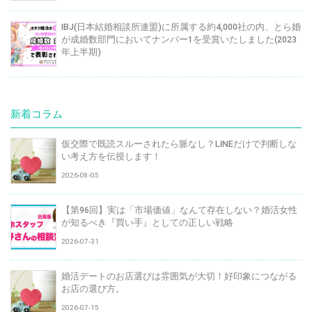
IBJ(日本結婚相談所連盟)に所属する約4,000社の内、とら婚
が成婚数部門においてナンバー1を受賞いたしました(2023
年上半期)
新着コラム
仮交際で既読スルーされたら脈なし？LINEだけで判断しな
い考え方を伝授します！
2026-08-05
【第96回】実は「市場価値」なんて存在しない？婚活女性
が知るべき『買い手』としての正しい戦略
2026-07-31
婚活デートのお店選びは雰囲気が大切！好印象につながる
お店の選び方。
2026-07-15