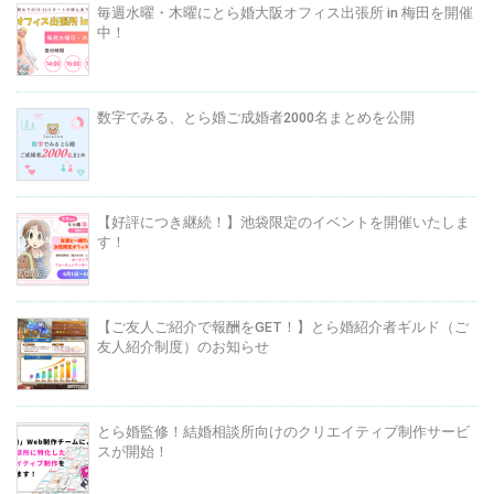
毎週水曜・木曜にとら婚大阪オフィス出張所 in 梅田を開催
中！
数字でみる、とら婚ご成婚者2000名まとめを公開
【好評につき継続！】池袋限定のイベントを開催いたしま
す！
【ご友人ご紹介で報酬をGET！】とら婚紹介者ギルド（ご
友人紹介制度）のお知らせ
とら婚監修！結婚相談所向けのクリエイティブ制作サービ
スが開始！