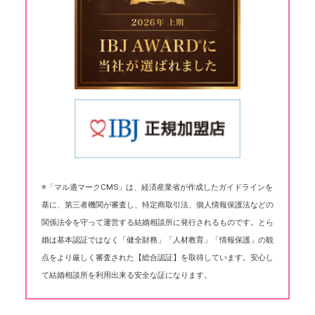
※「マル適マークCMS」は、経済産業省が作成したガイドラインを
基に、第三者機関が審査し、特定商取引法、個人情報保護法などの
関係法令を守って運営する結婚相談所に発行されるものです。とら
婚は基本認証ではなく「健全財務」「人材教育」「情報保護」の観
点をより厳しく審査された【総合認証】を取得しています。安心し
て結婚相談所を利用出来る安全な証になります。