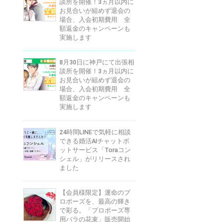
談所を開催！3ヵ月以内に
お見合いが組めず退会の
場合、入会初期費用 全
額返金のキャンペーンも
実施します
8月30日に神戸にて出張相
談所を開催！3ヵ月以内に
お見合いが組めず退会の
場合、入会初期費用 全
額返金のキャンペーンも
実施します
24時間LINEで気軽に相談
できる婚活AIチャットボ
ットサービス「Toraコン
シェル」がリリースされ
ました
【会員様限定】運命のプ
ロポーズを、最高の輝き
で彩る。「プロポーズ専
用バラの花束」販売開始