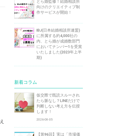
とら婚監修！結婚相談所
向けのクリエイティブ制
作サービスが開始！
IBJ(日本結婚相談所連盟)
に所属する約4,000社の
内、とら婚が成婚数部門
においてナンバー1を受賞
いたしました(2023年上半
期)
新着コラム
仮交際で既読スルーされ
たら脈なし？LINEだけで
判断しない考え方を伝授
します！
2026-08-05
え
【第96回】実は「市場価