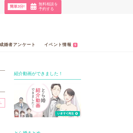
無料相談を
簡単3分!
予約する
成婚者アンケート
イベント情報
9
紹介動画ができました！
ム
とら婚まとめ