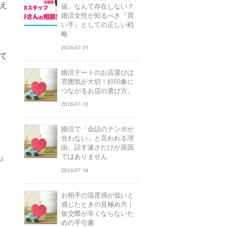
え
値」なんて存在しない？
婚活女性が知るべき『買
い手』としての正しい戦
略
2026-07-31
て
婚活デートのお店選びは
雰囲気が大切！好印象に
つながるお店の選び方。
2026-07-15
婚活で「会話のテンポが
合わない」と言われる理
由。話す速さだけが原因
ではありません
』
2026-07-14
お相手の温度感が低いと
感じたときの見極め方｜
仮交際が辛くならないた
めの手引書