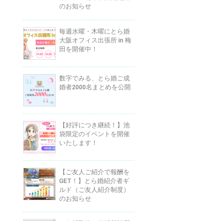
のお知らせ
毎週水曜・木曜にとら婚
大阪オフィス出張所 in 梅
田を開催中！
数字でみる、とら婚ご成
婚者2000名まとめを公開
【好評につき継続！】池
袋限定のイベントを開催
いたします！
【ご友人ご紹介で報酬を
GET！】とら婚紹介者ギ
ルド（ご友人紹介制度）
のお知らせ