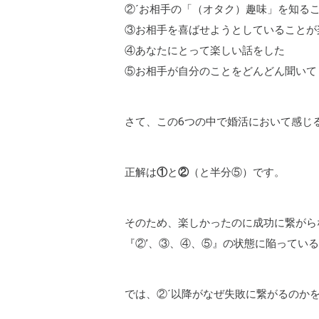
②´お相手の「（オタク）趣味」を知る
③お相手を喜ばせようとしていることが
④あなたにとって楽しい話をした
⑤お相手が自分のことをどんどん聞いて
さて、この6つの中で婚活において感じ
正解は
①
と
②
（と半分⑤）です。
そのため、楽しかったのに成功に繋がら
『②’、③、④、⑤』の状態に陥ってい
では、②´以降がなぜ失敗に繋がるのか