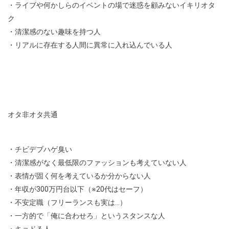
・ライブや何かしらのイベントの場で迷惑を顧みないイキリオタ
ク
・清潔感のない趣味を持つ人
・リアルに存在する人間に異常に入れ込んでいる人
オタ非オタ共通
・チビデブハゲ臭い
・清潔感がなく最低限のファッションも考えていない人
・表情が固く何を考えているか分からない人
・年収が300万円台以下（※20代はセーフ）
・不安定職（フリーランスも実は…）
・一方的で「俺に合わせろ」というスタンスな人
・キョドる人