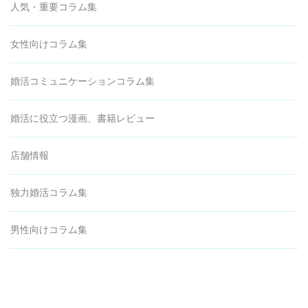
人気・重要コラム集
女性向けコラム集
婚活コミュニケーションコラム集
婚活に役立つ漫画、書籍レビュー
店舗情報
独力婚活コラム集
男性向けコラム集