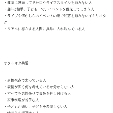
・趣味に没頭して見た目やライフスタイルを顧みない人
・趣味≧相手、子ども で、イベントを優先してしまう人
・ライブや何かしらのイベントの場で迷惑を顧みないイキリオタ
ク
・リアルに存在する人間に異常に入れ込んでいる人
オタ非オタ共通
・男性視点で太っている人
・表情が固く何を考えているか分からない人
・すべてを男性任せで責任を押し付ける人
・家事料理が苦手な人
・子どもが嫌い、子どもを希望しない人
・性行為を拒否する人