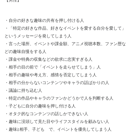
・自分の好きな趣味の共有を押し付ける人
・「特定の好きな作品、好きなイベントを愛する自分を愛して」
というメッセージを発してしまう人
・言った場所、イベントや課金額、アニメ視聴本数、ファン歴な
どの趣味自慢をする人
・課金や特典の収集などの欲求に忠実すぎる人
・相手の目の前で「イベントを走らせてしまう」人
・相手の趣味や考え方、感情を否定してしまう人
・相手の分からないコンテンツやキャラの話ばかりの人
・議論に持ち込む人
・特定の作品やキャラのファンかどうかで人を判断する人
・子どもに自分の趣味を押し付ける人
・オタク的なコンテンツの話しかできない人
・趣味に没頭して見た目やライフスタイルを顧みない人
・趣味≧相手、子ども で、イベントを優先してしまう人