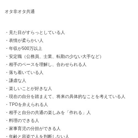
オタ非オタ共通
・見た目がすらっとしている人
・表情が柔らかい人
・年収が500万以上
・安定職（公務員、士業、転勤の少ない大手など）
・相手のペースを理解し、合わせられる人
・落ち着いている人
・謙虚な人
・楽しいことが好きな人
・現在の自分を踏まえて、将来の具体的なことを考えている人
・TPOを弁えられる人
・相手と自分の共通の楽しみを「作れる」人
・料理のできる人
・家事育児の分担ができる人
・年齢と容姿で人を判断しない人