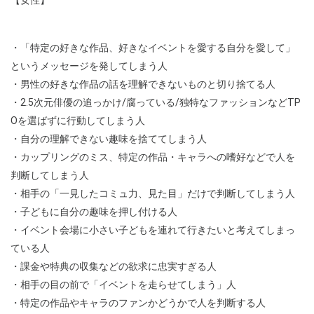
・「特定の好きな作品、好きなイベントを愛する自分を愛して」
というメッセージを発してしまう人
・男性の好きな作品の話を理解できないものと切り捨てる人
・2.5次元俳優の追っかけ/腐っている/独特なファッションなどTP
Oを選ばずに行動してしまう人
・自分の理解できない趣味を捨ててしまう人
・カップリングのミス、特定の作品・キャラへの嗜好などで人を
判断してしまう人
・相手の「一見したコミュ力、見た目」だけで判断してしまう人
・子どもに自分の趣味を押し付ける人
・イベント会場に小さい子どもを連れて行きたいと考えてしまっ
ている人
・課金や特典の収集などの欲求に忠実すぎる人
・相手の目の前で「イベントを走らせてしまう」人
・特定の作品やキャラのファンかどうかで人を判断する人