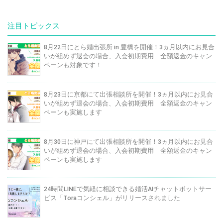
注目トピックス
8月22日にとら婚出張所 in 豊橋を開催！3ヵ月以内にお見合
いが組めず退会の場合、入会初期費用 全額返金のキャン
ペーンも対象です！
8月23日に京都にて出張相談所を開催！3ヵ月以内にお見合
いが組めず退会の場合、入会初期費用 全額返金のキャン
ペーンも実施します
8月30日に神戸にて出張相談所を開催！3ヵ月以内にお見合
いが組めず退会の場合、入会初期費用 全額返金のキャン
ペーンも実施します
24時間LINEで気軽に相談できる婚活AIチャットボットサー
ビス「Toraコンシェル」がリリースされました