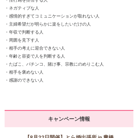
・ネガティブな人
・感情的すぎてコミュニケーションが取れない人
・主婦希望だが明らかに楽をしたいだけの人
・年収で判断する人
・周囲を見下す人
・相手の考えに迎合できない人
・年齢と容姿で人を判断する人
・たばこ、パチンコ、賭け事、宗教にのめりこむ人
・相手を褒めない人
・感謝のできない人
キャンペーン情報
【8月22日開催】とら婚出張所 in 豊橋