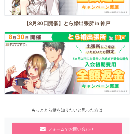
【8月30日開催】とら婚出張所 in 神戸
もっととら婚を知りたいと思った方は
フォームでお問い合わせ