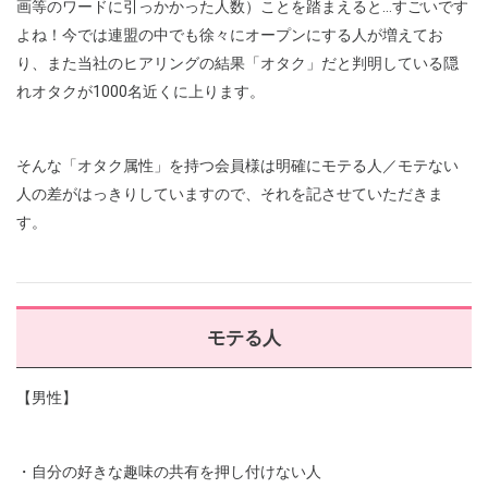
画等のワードに引っかかった人数）ことを踏まえると…すごいです
よね！今では連盟の中でも徐々にオープンにする人が増えてお
り、また当社のヒアリングの結果「オタク」だと判明している隠
れオタクが1000名近くに上ります。
そんな「オタク属性」を持つ会員様は明確にモテる人／モテない
人の差がはっきりしていますので、それを記させていただきま
す。
モテる人
【男性】
・自分の好きな趣味の共有を押し付けない人