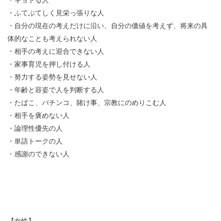
・ふてぶてしく見栄っ張りな人
・自分の現在の考えだけに沿い、自分の価値を考えず、将来の具
体的なことも考えられない人
・相手の考えに迎合できない人
・家事育児を押し付ける人
・努力する姿勢を見せない人
・年齢と容姿で人を判断する人
・たばこ、パチンコ、賭け事、宗教にのめりこむ人
・相手を褒めない人
・論理性優先の人
・単語トークの人
・感謝のできない人
【女性】