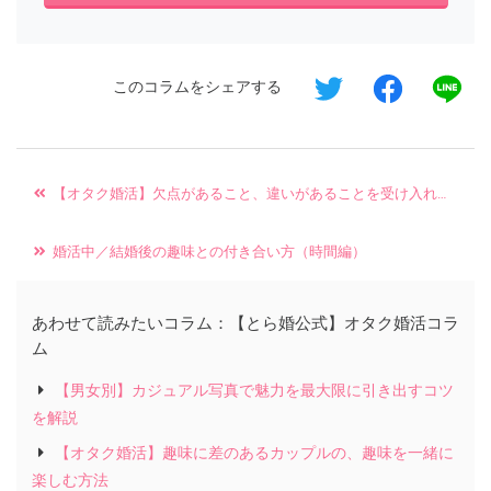
このコラムをシェアする
【オタク婚活】欠点があること、違いがあることを受け入れる大切さ
婚活中／結婚後の趣味との付き合い方（時間編）
あわせて読みたいコラム：【とら婚公式】オタク婚活コラ
ム
【男女別】カジュアル写真で魅力を最大限に引き出すコツ
を解説
【オタク婚活】趣味に差のあるカップルの、趣味を一緒に
楽しむ方法