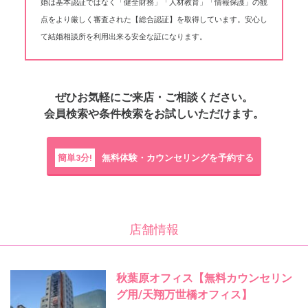
婚は基本認証ではなく「健全財務」「人材教育」「情報保護」の観
点をより厳しく審査された【総合認証】を取得しています。安心し
て結婚相談所を利用出来る安全な証になります。
ぜひお気軽にご来店・ご相談ください。
会員検索や条件検索をお試しいただけます。
簡単3分!
無料体験・カウンセリングを予約する
店舗情報
秋葉原オフィス【無料カウンセリン
グ用/天翔万世橋オフィス】